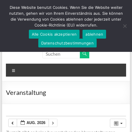
Zum
Diese Website benutzt Cookies. Wenn Sie die Website weiter
Inhalt
nutzten, gehen wir von Ihrem Einverständnis aus. Sie können
springen
die Verwendung von Cookies ablehnen oder jederzeit unter
Cookie-Richtlinie (EU) widerrufen.
Alle Cookis akzeptieren
ablehnen
Sanitätshaus
Tel. 02405 / 94990
Orthopädie
Datenschutzbestimmungen
– Technik
Knur
Menü
Veranstaltung
AUG. 2026