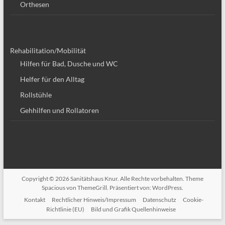
Orthesen
Rehabilitation/Mobilität
Hilfen für Bad, Dusche und WC
Helfer für den Alltag
Rollstühle
Gehhilfen und Rollatoren
Copyright © 2026
Sanitätshaus Knur
. Alle Rechte vorbehalten. Theme
Spacious
von ThemeGrill. Präsentiert von:
WordPress
.
Kontakt
Rechtlicher Hinweis/Impressum
Datenschutz
Cookie-
Richtlinie (EU)
Bild und Grafik Quellenhinweise