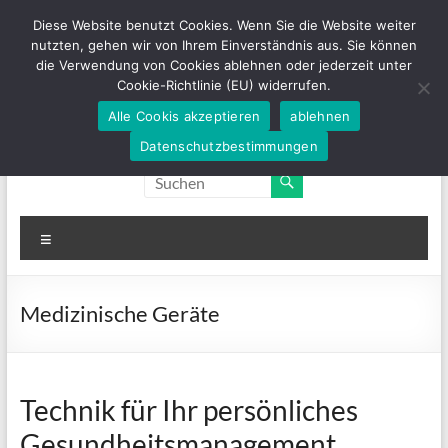
Zum
Diese Website benutzt Cookies. Wenn Sie die Website weiter
Inhalt
nutzten, gehen wir von Ihrem Einverständnis aus. Sie können
springen
die Verwendung von Cookies ablehnen oder jederzeit unter
Cookie-Richtlinie (EU) widerrufen.
Alle Cookis akzeptieren
ablehnen
Sanitätshaus
Tel. 02405 / 94990
Orthopädie
Datenschutzbestimmungen
– Technik
Knur
Menü
Medizinische Geräte
Technik für Ihr persönliches
Gesundheitsmanagement