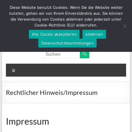
Zum
Diese Website benutzt Cookies. Wenn Sie die Website weiter
Inhalt
nutzten, gehen wir von Ihrem Einverständnis aus. Sie können
springen
die Verwendung von Cookies ablehnen oder jederzeit unter
Cookie-Richtlinie (EU) widerrufen.
Alle Cookis akzeptieren
ablehnen
Sanitätshaus
Tel. 02405 / 94990
Orthopädie
Datenschutzbestimmungen
– Technik
Knur
Menü
Rechtlicher Hinweis/Impressum
Impressum